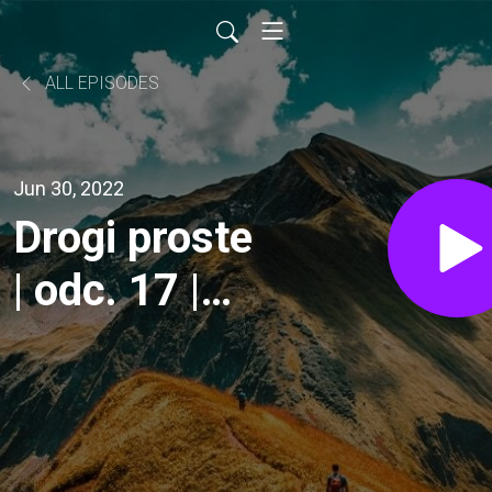
ALL EPISODES
Jun 30, 2022
Drogi proste
| odc. 17 |
Maryja uczy
nas
przeżywania