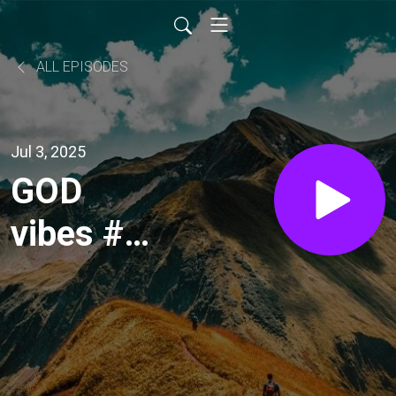
ALL EPISODES
Jul 3, 2025
GOD
vibes #22
| Co
zrobić,
kiedy nie