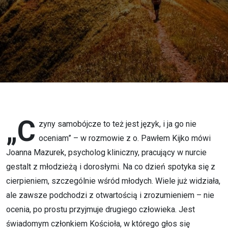
sobie” -
psycholog
Joanna
Mazurek o
zmaganiach
młodzieży
„C
zyny samobójcze to też jest język, i ja go nie
oceniam” – w rozmowie z o. Pawłem Kijko mówi
Joanna Mazurek, psycholog kliniczny, pracujący w nurcie
gestalt z młodzieżą i dorosłymi. Na co dzień spotyka się z
cierpieniem, szczególnie wśród młodych. Wiele już widziała,
ale zawsze podchodzi z otwartością i zrozumieniem – nie
ocenia, po prostu przyjmuje drugiego człowieka. Jest
świadomym członkiem Kościoła, w którego głos się