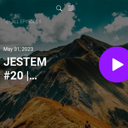
ALL EPISODES
May 31, 2023
JESTEM
#20 |
„Żyletkę
zawsze
noszę przy