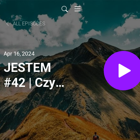
ALL EPISODES
Apr 16, 2024
JESTEM
#42 | Czy
spełnianie
oczekiwań
innych ma