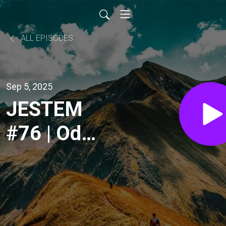
ALL EPISODES
Sep 5, 2025
JESTEM
#76 | Od
imprez do
życia w
wierze –