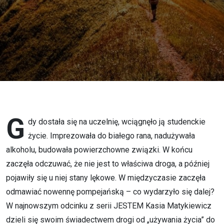
Kasia
Matykiewicz
o kursie
Alpha,
lękach i
procesie
G
dy dostała się na uczelnię, wciągnęło ją studenckie
życie. Imprezowała do białego rana, nadużywała
uzdrawiania
alkoholu, budowała powierzchowne związki. W końcu
zaczęła odczuwać, że nie jest to właściwa droga, a później
pojawiły się u niej stany lękowe. W międzyczasie zaczęła
odmawiać nowennę pompejańską – co wydarzyło się dalej?
W najnowszym odcinku z serii JESTEM Kasia Matykiewicz
dzieli się swoim świadectwem drogi od „używania życia” do