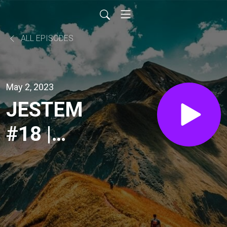
ALL EPISODES
May 2, 2023
JESTEM
#18 |
Więzienie
było
zawsze