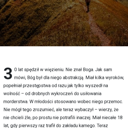
we mnie
–
Krzysztof
Kurek o
spotkaniu
z Bogiem
3
0 lat spędził w więzieniu. Nie znał Boga. Jak sam
mówi, Bóg był dla niego abstrakcją. Miał kilka wyroków,
w
popełniał przestępstwa od razu jak tylko wyszedł na
wolność – od drobnych wykroczeń do usiłowania
zakładzie
morderstwa. W młodości stosowano wobec niego przemoc.
karnym
Nie mógł tego zrozumieć, ale teraz wybaczył – wierzy, że
nie chcieli źle, po prostu nie potrafili inaczej. Miał niecałe 18
lat, gdy pierwszy raz trafił do zakładu karnego. Teraz