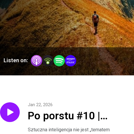
Listen on:
Jan 22, 2026
Po porstu #10 |
Deepfake’i i fałszywe
Sztuczna inteligencja nie jest „tematem