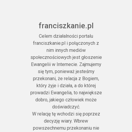
przeciwko stanowi wojennemu ze swojej
perspektywy. Jak wyglądało Boże Narodzenie
pod ziemią? Czy można spotkać Boga w
kopalni? Jak przebiegało internowanie? Czy
franciszkanie.pl
muzułmanin może dać katolikowi przykład
Celem działalności portalu
modlitwy? Co panu Krzysztofowi powiedział św.
franciszkanie.pl i połączonych z
Jan Paweł II?
nim innych mediów
społecznościowych jest głoszenie
Ewangelii w Internecie. Zajmujemy
się tym, ponieważ jesteśmy
przekonani, że relacja z Bogiem,
który żyje i działa, a do której
prowadzi Ewangelia, to największe
dobro, jakiego człowiek może
doświadczyć.
W relację tę wchodzi się poprzez
decyzję wiary. Wbrew
powszechnemu przekonaniu nie